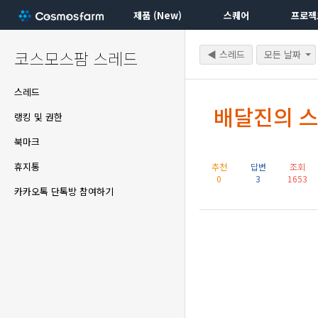
제품 (New)
스퀘어
프로젝
코스모스팜 스레드
◀ 스레드
모든 날짜
스레드
배달진의 
랭킹 및 권한
북마크
휴지통
추천
답변
조회
0
3
1653
카카오톡 단톡방 참여하기