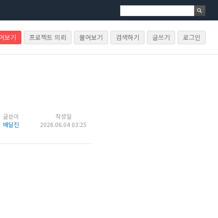
물어보기
프로젝트 의뢰
물어보기
검색하기
글쓰기
로그인
글쓴이
작성일
배달진
2026.06.04 03:25