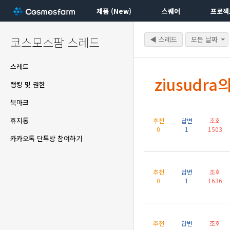
제품 (New)
스퀘어
프로젝
코스모스팜 스레드
◀ 스레드
모든 날짜
스레드
ziusudr
랭킹 및 권한
북마크
휴지통
추천
답변
조회
0
1
1503
카카오톡 단톡방 참여하기
추천
답변
조회
0
1
1636
추천
답변
조회