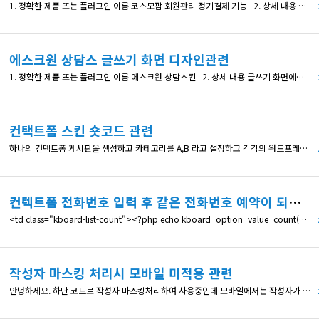
1. 정확한 제품 또는 플러그인 이름 코스모팜 회원관리 정기결제 기능 2. 상세 내용 코스모팜 회원관리 플러그인을 통해 정기결제 웹사이트 구현 준비중입니다. 체험판으로 테스트 해 본 결과 정기결제(빌링결제)를 통하여 상품 셋팅을하고 결제를 진행하면 아래 (1) 이미지처럼 카드 번호와 함께 입력하는 내용을 사이트에서 입력하게 끔 되어 있고, 바로 결제가 이루어 지는데 토스페이먼츠 pg 심사에서는 (2) 이미지처럼 토스
에스크원 상담스 글쓰기 화면 디자인관련
1. 정확한 제품 또는 플러그인 이름 에스크원 상담스킨 2. 상세 내용 글쓰기 화면에서 각 항목을 2컬럼으로 배치를 원합니다. 어떻게 수정해야 할까요? https://imgur.com/a/1XUkEqn 3. 확인 가능한 상세 페이지 주소 4. 수정한 코드 내역 (있다면) 없음
컨택트폼 스킨 숏코드 관련
하나의 컨텍트폼 게시판을 생성하고 카테고리를 A,B 라고 설정하고 각각의 워드프레스 페이지 1번, 2번이 있다고 가정할 경우 1번 페이지에는 A카테고리가 자동 적용된 컨택트 글쓰기폼 2번 페이지에는 B카테고리가 자동 적용된 컨택트 글쓰기폼 이렇게 사용할 수 있는 숏코드나 수정방법이 있을까요?
컨텍트폼 전화번호 입력 후 같은 전화번호 예약이 되면 카운트 되는 기능에 추가 문의
<td class="kboard-list-count"><?php echo kboard_option_value_count($content->option->phone)?></td> 안녕하세요. 전에 알려주신 위 코드 적용하여 사용 중입니다. 이전글 --> https://www.cosmosfarm.com/threads/document/55864 위 기능과는 별개로 연동되는 기능
작성자 마스킹 처리시 모바일 미적용 관련
안녕하세요. 하단 코드로 작성자 마스킹처리하여 사용중인데 모바일에서는 작성자가 그대로 노출되는 현상이 나타납니다. 해결방법 있을까요? 감사합니다. // 작성자마스킹 function my_kboard_hide_username($username){ if(in_array($username, array('관리자'))){ return $username; } $strlen = mb_strlen($username,