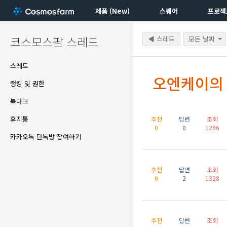
제품 (New)
스퀘어
프로젝
코스모스팜 스레드
◀ 스레드
모든 날짜
스레드
오엔케이의
랭킹 및 권한
북마크
휴지통
추천
답변
조회
0
0
1296
카카오톡 단톡방 참여하기
추천
답변
조회
0
2
1328
추천
답변
조회