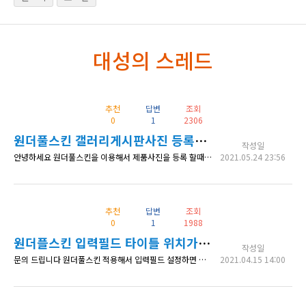
대성의 스레드
추천
답변
조회
0
1
2306
원더풀스킨 갤러리게시판사진 등록시 사진 간격 조정문의
작성일
안녕하세요 원더풀스킨을 이용해서 제품사진을 등록 할때 사진과 사진 사이가 붙어서 등록이 됩니다 이것을 등록할때 사진과 사진 간격이 떨어지게 <br> 기능이 있어서 등록한 사진이 구분 될수 있게 할수 있을까요 수정방법 문의 드립니다~~~
2021.05.24 23:56
추천
답변
조회
0
1
1988
원더플스킨 입력필드 타이틀 위치가 입력박스 위에 나타남
작성일
문의 드립니다 원더풀스킨 적용해서 입력필드 설정하면 아래그림처럼 필드제목이 필드내용 입력박스 위에 나타나네요 이거 오류 인듯 한데요 수정하는 방법 알려 주시면 감사하겠습니다 ^^
2021.04.15 14:00