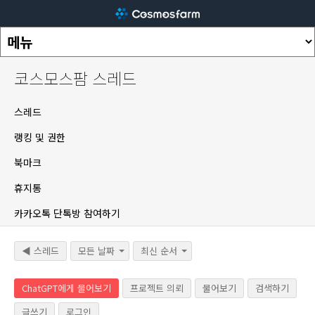
코스모스팜 스레드
스레드
랭킹 및 권한
북마크
휴지통
카카오톡 단톡방 참여하기
◀ 스레드
모든 날짜
최신 순서
ChatGPT에게 물어보기
프로젝트 의뢰
물어보기
검색하기
글쓰기
로그인