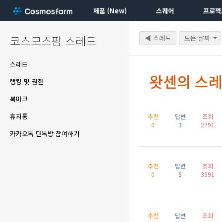
제품 (New)
스퀘어
프로젝
코스모스팜 스레드
◀ 스레드
모든 날짜
스레드
왓센의 스
랭킹 및 권한
북마크
휴지통
추천
답변
조회
0
3
2791
카카오톡 단톡방 참여하기
추천
답변
조회
0
5
3591
추천
답변
조회