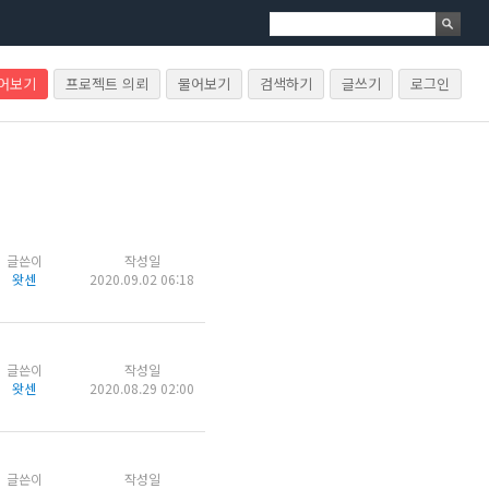
물어보기
프로젝트 의뢰
물어보기
검색하기
글쓰기
로그인
글쓴이
작성일
왓센
2020.09.02 06:18
글쓴이
작성일
왓센
2020.08.29 02:00
글쓴이
작성일