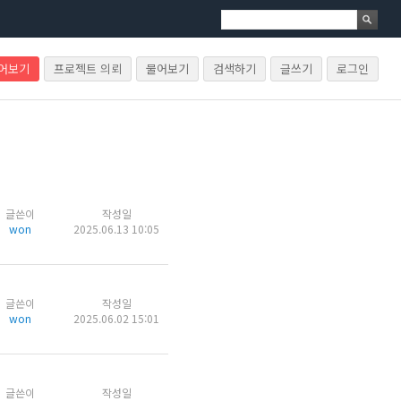
물어보기
프로젝트 의뢰
물어보기
검색하기
글쓰기
로그인
글쓴이
작성일
won
2025.06.13 10:05
글쓴이
작성일
won
2025.06.02 15:01
글쓴이
작성일