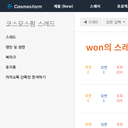
제품 (New)
스퀘어
프로젝
코스모스팜 스레드
◀ 스레드
모든 날짜
스레드
won의 스
랭킹 및 권한
북마크
휴지통
추천
답변
조회
0
1
830
카카오톡 단톡방 참여하기
추천
답변
조회
0
1
929
추천
답변
조회