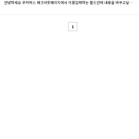
안녕하세요 우커머스 페크아웃페이지에서 이름입력하는 필드안에 내용을 바꾸고싶습니다 현재 first name 으로 설정되어있는데 한글로 이름으로 변경하고싶은데 변경할수 있는 방법을 알고싶습니다 ㅠㅠ 감사합니다
1