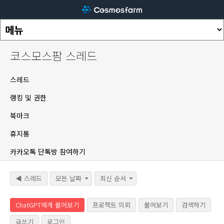
코스모스팜 스레드
스레드
랭킹 및 권한
북마크
휴지통
카카오톡 단톡방 참여하기
◀ 스레드
모든 날짜
최신 순서
ChatGPT에게 물어보기
프로젝트 의뢰
물어보기
검색하기
글쓰기
로그인