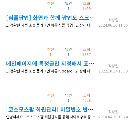
추천
답변
조회
0
1
1489
[심플팝업] 화면과 함께 팝업도 스크롤 되도록 하고 싶습니다.
작성일
1. 정확한 제품 또는 플러그인 이름 심플 팝업 2. 상세 내용 안녕하세요 코스모스팜 팝업플러그인 쓰다가 커뮤니티에서 유사 사례 찾아봤는데 없어서 문의드려요. 팝업도 화면스크롤과 함께 스크롤 되도록 할수 없을까요? 팝업을 여러개 띄우는 상황인데, 팝업은 화면스크롤과 별도로 상시 고정되어 있다보니, 겹치게 표시하지 않는 이상 화면 밖으로 닫기가 나가는 경우 스크롤이 안되니 표시에 제약이 있네요. 그럼 고수님들의
2024.06.10 11:06
추천
답변
조회
1
1
1987
메인페이지에 특정글만 지정해서 표시하고 싶습니다.
작성일
1. 정확한 제품 또는 플러그인 이름 K-board 2. 상세 내용 최근 게시글은 불러와서 지정한 개수만큼 보여주는 방식은 잘 사용하고 있습니다. 그렇지만 관리자가 특정하여 몇개의 글을 보여주고자 할때는 어떻게 해야할까요? 예를 들면 1. 숏코드를 활용하거나 하는 식으로 글에 아이디를 넣거나, 2. 관리자용 입력필드를 넣어서 체크한 글들을 보여주도록 하거나 두개의 방식이 가능할것 같은데 현재 K보드에
2022.10.14 18:30
추천
답변
조회
0
1
4558
[코스모스팜 회원관리] 비밀번호 변경 프로세스를 변경하려면 어떻게 해야 하나요?
작성일
안녕하세요. 코스모스팜 회원관리를 통해 사이트구축 중 '패스워드 분실 시 패스워드 찾기' 에 대해 문의드립니다. 현재 설정값을 건드리지않은 상태에선 패스워드 분실 페이지에서 이메일을 입력하면 자동으로 패스워드가 바뀌면서, 바뀐 임의의 패스워드가 이메일로 전송되는 방식으로 작동하고 있습니다. 이 부분을 보통의 비밀번호찾기 프로세스처럼 패스워드 분실 페이지에서 이메일을 입력하면 패스워드를 바꿀 수 있는 url이 이메
2018.04.30 13:24