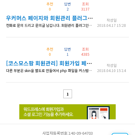
추천
답변
조회
0
2
3137
우커머스 페이지와 회원관리 플러그인의 연동 관련 질문 입니다.
작성일
전화로 문의 드리고 문의글 남깁니다. 회원관리 플러그인과 우커머스 네비게이션의 연동(통합) - 회원관리 플러그인에서 제공하는 my-profile 메뉴 ( 주문, 정보수정, 비밀번호수정, 로그아웃 )와 우커머스 my-account의 메뉴가 상이 한 부분을 통합하고 싶습니다.
2018.04.17 15:28
추천
답변
조회
0
1
4385
[코스모스팜 회원관리] 회원가입 페이지 템플릿 파일을 수정하고싶습니다.
작성일
다른 부분은 skin을 별도로 만들어서 php 파일을 커스텀하였는데 회원가입 관련 탬플릿은 찾을 수 없네요. skin 내에서 수정하고싶은데 어느파일을 수정하여야하나요?
2018.04.10 15:14
1
사업자등록번호:140-09-64703