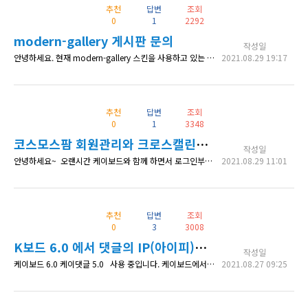
추천
답변
조회
0
1
2292
modern-gallery 게시판 문의
작성일
안녕하세요. 현재 modern-gallery 스킨을 사용하고 있는 사용자입니다. 테스트를 위해 사용중 문의 할 것이 있어 글을 올립니다. 게시글 본문의 내용을 적고 업로드 할 경우 본문의 내용이 왼쪽으로 치우칩니다. 이것은 중앙으로 오기 위해 검색을 하였고, 나온 방법이 워드프레스 내장 에디터와 글쓰기 아이프레임으로 설정을 바꾸는 방법이였습니다. 그러나 이 방법을 사용할 시 <이 웹사이트에 치명적 오류가 있습
2021.08.29 19:17
추천
답변
조회
0
1
3348
코스모스팜 회원관리와 크로스캘린더와의 연동
작성일
안녕하세요~ 오랜시간 케이보드와 함께 하면서 로그인부터 결재까지 완성되고 서비스가 고도화 되는 것 같아 즐겁습니다. 앞으로도 잘 부탁드리겠습니다. 질문이 있어서 문의 드립니다. 1. 코스모스팜 회원관리를 통해서 정기결제 셋팅을 하고 결재를 완료했을 경우 정기결재 내용이 크로스캘린더에 입력되게 할 수 있을까요? 2. 크로스캘린더에 표현되는 것이 관리자 : 전체 결재내용 고객 : 1:1게시판처럼 나의 정기결재
2021.08.29 11:01
추천
답변
조회
0
3
3008
K보드 6.0 에서 댓글의 IP(아이피)를 표시하는 법?
작성일
케이보드 6.0 케이댓글 5.0 사용 중입니다. 케이보드에서는 입력폼 쪽에서 IP를 간단히 설정할 수 있던데, 댓글은 방법이 없는 것 같네요. 다른 스레드를 참조해서 수정해보려고 했으나, 버전이 맞질 않아서 구문이 완전 다릅니다. 어떻게하면 댓글 작성자의 IP도 볼 수 있을까요? 잘 부탁드리겠습니다.
2021.08.27 09:25