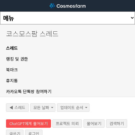
코스모스팜 스레드
스레드
랭킹 및 권한
북마크
휴지통
카카오톡 단톡방 참여하기
◀ 스레드
모든 날짜
업데이트 순서
ChatGPT에게 물어보기
프로젝트 의뢰
물어보기
검색하기
글쓰기
로그인