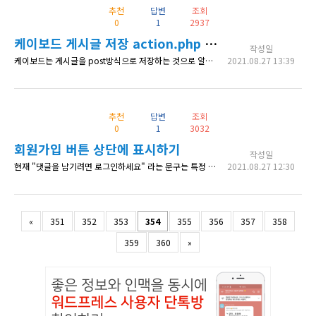
추천
답변
조회
0
1
2937
케이보드 게시글 저장 action.php 파일 위치는?
작성일
케이보드는 게시글을 post방식으로 저장하는 것으로 알고 있습니다. 일반적인 post방식에는 아래와 같은 aciton.php 파일이 존재하는데 <form method="post" action="form-action.php"> 케이보드는 어떤 프로세스 파일에 저장 관련 프로세스가 있나요? 타 사이트에서 데이터를 전송하려는데, 어떤 구조인지 설명 부탁드립니다. kboard / 하위 폴더에 실제 구조에 맞
2021.08.27 13:39
추천
답변
조회
0
1
3032
회원가입 버튼 상단에 표시하기
작성일
현재 "댓글을 남기려면 로그인하세요" 라는 문구는 특정 글을 클릭한 후, 하단에 표시되고 있습니다. 이를, 게시판 상단에 "회원가입" 버튼으로 구현하려는데요, kboard 소스를 제가 수정할 수 있나요? 아니면, 이런 기능이 따로 설정할 수 있는건가요? 사용자가 회원가입을 찾기 어렵다고해서, 쉬운 방법을 찾는중이거든요. 그룹톡방을 통해서 질문남기라길래, 그룹톡방으로 가려햇더니, 참여코드로 잠겨 있습니다
2021.08.27 12:30
«
351
352
353
354
355
356
357
358
359
360
»