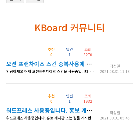
KBoard 커뮤니티
추천
답변
조회
0
1
3270
오션 프랜차이즈 스킨 중복사용에 관하여 문의드립니다.
작성일
안녕하세요 현재 오션프랜차이즈 스킨을 사용중입니다. 한 페이지에 오션프랜차이즈 스킨을 적용 후 지점 등록까지 모두 마친 상태인데 이 내용을 다른 페이지에 게시판을 따로해서 똑같이 적용시킬 수 있을까요? 게시판은 따로 만들고 내용은 원래 작업했던 내용과 동일하게 가능할까요? 다시 지점 등록을 하려면 시간이 오래걸릴 것 같아 문의드립니다. 감사합니다.
2021.08.31 11:18
추천
답변
조회
0
1
1932
워드프레스 사용중입니다. 홍보 게시판 또는 질문 게시판이 필요합니다.
작성일
워드프레스 사용중입니다. 홍보 게시판 또는 질문 게시판이 필요합니다. 게시글 작성시 내부링크를 넣게 되면 "nofollow"로 링크를 설정할 수 있는 게시판 옵션이 있는 것이있을까요?
2021.08.31 05:45