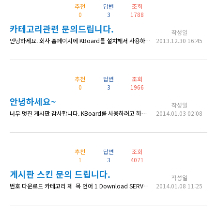
추천
답변
조회
0
3
1788
카테고리관련 문의드립니다.
작성일
안녕하세요. 회사 홈페이지에 KBoard를 설치해서 사용하려고 준비중에 있습니다. 카테고리 관련 다른 게시글들을 봐도 문의가 없길래 제 경우만 이런것인지 궁금해서 올립니다. 게시판 관리에서 카테고리1에 하부 카테고리 넣고 홈페이지 확인해보면 카테고리가 생성되어있습니다. 게시글 작성시에도 카테고리 선택이 가능해서 각 카테고리별로 게시글을 몇개 작성했습니다. 하지만 목록에서 확인해보면 카테고리1일때에는 모든 카테고리의 글
2013.12.30 16:45
추천
답변
조회
0
3
1966
안녕하세요~
작성일
너무 멋진 게시판 감사합니다. KBoard를 사용하려고 하는데 문제가 생겼습니다. 총 1페이지로 된 싸이트를 만들었는데 (유료테마를 사용해서) 게시판의 목록보기, 글쓰기 등을 누르면 페이지의 맨 첫부분으로 링크가 되어버립니다. 게시판이 속해있는 커뮤니티부분은 맨 아래부분인데 말이죠. 이부분을 수정할 수 있는 방법이 없을까요? 홈페이지 주소 올립니다. 디자인이나 효용이나 정말 최고의 게시판인듯 한데, 제 실력부족으로 제대
2014.01.03 02:08
추천
답변
조회
1
3
4071
게시판 스킨 문의 드립니다.
작성일
번호 다운로드 카테고리 제 목 언어 1 Download SERVO J4-W 메뉴얼 ENG 2 Download GOT GT Designer3 Version1 화면 설계 메뉴얼 KOR 3 Download INVERTER D700 시리즈(응용) ENG 위 방식처럼 KBoard 게시판을 다운로드 형식으로 운영하고 싶습니다. 다
2014.01.08 11:25