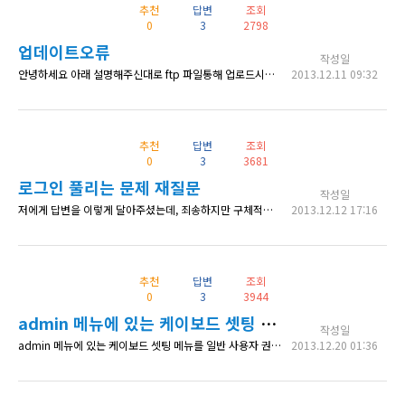
추천
답변
조회
0
3
2798
업데이트오류
작성일
안녕하세요 아래 설명해주신대로 ftp 파일통해 업로드시켜서 업데이트 했는데 홈페이지메인에 아래처럼 나오네요 ㅠㅠㅠ MySQL 메시지 1146:Table 'idddd.wp_kboard_board_meta' doesn't exist SQL 질의:SELECT board_id FROM wp_kboard_board_meta WHERE `key`='auto_page' AND `value`='1412' 이 오류 내용을 코스모스팜
2013.12.11 09:32
추천
답변
조회
0
3
3681
로그인 풀리는 문제 재질문
작성일
저에게 답변을 이렇게 달아주셨는데, 죄송하지만 구체적으로 말씀주시겠어요? 감사합니다. 워드프레스 카테고리로 옮겨주시겠어요? 워드프레스 사이트 주소를 확인해주세요. 관리자 설정에서 등록한 주소와 주소창에 보이는 주소가 동일한지 확인해주세요. (예:www 확인) 로그인을 하면 로그인이 풀리는 것 같습니다. (질문1)로그인을 하면, 자동으로 대쉬보드 화면으로 이동을 하는데 다시 사이트로 가면, 로그인이 풀려
2013.12.12 17:16
추천
답변
조회
0
3
3944
admin 메뉴에 있는 케이보드 셋팅 메뉴를 일반 사용자 권한에서도 보게 할 수 있을가요??
작성일
admin 메뉴에 있는 케이보드 셋팅 메뉴를 일반 사용자 권한에서도 보게 할 수 있을가요??
2013.12.20 01:36