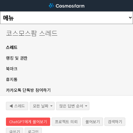
코스모스팜 스레드
스레드
랭킹 및 권한
북마크
휴지통
카카오톡 단톡방 참여하기
◀ 스레드
모든 날짜
많은 답변 순서
ChatGPT에게 물어보기
프로젝트 의뢰
물어보기
검색하기
글쓰기
로그인