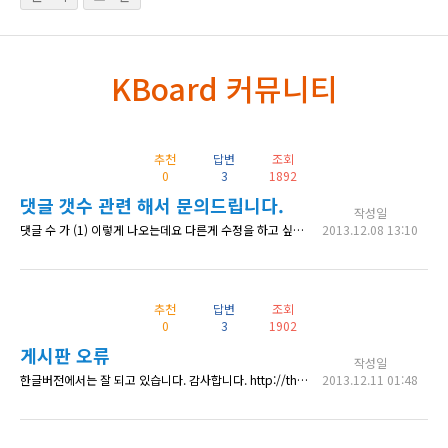
KBoard 커뮤니티
추천
답변
조회
0
3
1892
댓글 갯수 관련 해서 문의드립니다.
작성일
댓글 수 가 (1) 이렇게 나오는데요 다른게 수정을 하고 싶은데 어디에서 수정을 해야 될지 몰라서 문의 드립니다. css로 수정도 가능한지 궁금합니다. 배경이미지를 넣어야 되서요 ㅜㅜ
2013.12.08 13:10
추천
답변
조회
0
3
1902
게시판 오류
작성일
한글버전에서는 잘 되고 있습니다. 감사합니다. http://therapy45.cafe24.com/wp/customer-2/notice 그런데 영어본에서 게시판 생성하니 아래와 같은 메세지가 뜨네요~~ 일어본에서도 같은 현상이 뜹니다. 해결방법은 있는지요? 보니까 영어번역은 되어있는 것 같은데~~~ 타언어 무엇 무엇이 가능한지요? http://therapy45.cafe24.com/wp/en/wp-admin/admin.
2013.12.11 01:48