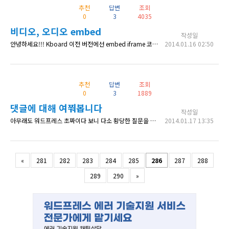
추천
답변
조회
0
3
4035
비디오, 오디오 embed
작성일
안녕하세요!!! Kboard 이전 버전에선 embed iframe 코드를 넣어도 문제 없이 잘 나왔는데 최신버전으로 업그레이드 후 (wordpress도 업그레이드) iframe을 넣으면 내용이 다 하얗게 증발해 버립니다... 해결방법이 없을까요? 이곳 데모 게시판에서도 해 보았는데 역시나 마찬가지였습니다.
2014.01.16 02:50
추천
답변
조회
0
3
1889
댓글에 대해 여쭤봅니다
작성일
아무래도 워드프레스 초짜이다 보니 다소 황당한 질문을 드립니다. 워드프레스 자체에 댓글을 달게 되어 있는데 K 보드를 설치하고 나니 K 보드 자체에도 댓글 기능이 있어 댓글이 2개가 뜨는 쫌 황당한 상황이네요 워드프레스 자체에 댓글 기능을 사용하면서 K 보드에서는 안나타나게 하는 방법이 있을까요? 그리고 또 한가지 K보드는 워드프레스 자체 회원간 연동은 안되는건가요? 그럼 다들 행복한 하루 되세요
2014.01.17 13:35
«
281
282
283
284
285
286
287
288
289
290
»