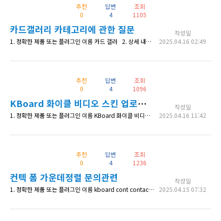
추천
답변
조회
0
4
1105
카드갤러리 카테고리에 관한 질문
작성일
1. 정확한 제품 또는 플러그인 이름 카드 갤러 2. 상세 내용 카테고리를 [전체] [기도편지] [홍보]로 만들었습니다. 카테고리 기도편지를 선택하고 저장하면 "기도편지 기도편지" 두번 나옵니다. 해결 방법이 있을까요? 3. 확인 가능한 상세 페이지 주소 https://missionrules.com/card-news/ 4. 수정한 코드 내역 (있다면)
2025.04.16 02:49
추천
답변
조회
0
4
1096
KBoard 화이클 비디오 스킨 업로드 이후 수정
작성일
1. 정확한 제품 또는 플러그인 이름 KBoard 화이클 비디오 스킨 2. 상세 내용 업로드 이후 수정은 어떻게 하나요? 3. 확인 가능한 상세 페이지 주소 https://missionrules.com/mission-rules-video/ 4. 수정한 코드 내역 (있다면)
2025.04.16 11:42
추천
답변
조회
0
4
1236
컨텍 폼 가운데정렬 문의관련
작성일
1. 정확한 제품 또는 플러그인 이름 kboard cont contact-form 2. 상세 내용 https://imgur.com/a/RdpMjLs 이미지에 표시한것과 같이 무료 견적신청을 가운데로 정렬하고 싶습니다. 3. 확인 가능한 상세 페이지 주소 https://whalemall.kr/request/ 4. 수정한 코드 내역 (있다면) a.kboard-contact-form-button-larg
2025.04.15 07:32