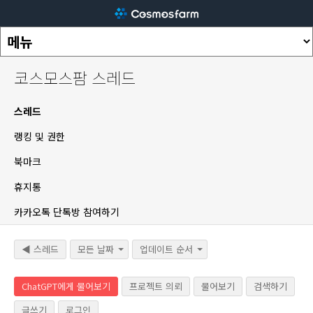
코스모스팜 스레드
스레드
랭킹 및 권한
북마크
휴지통
카카오톡 단톡방 참여하기
◀ 스레드
모든 날짜
업데이트 순서
ChatGPT에게 물어보기
프로젝트 의뢰
물어보기
검색하기
글쓰기
로그인