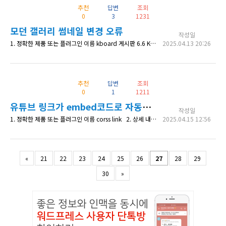
추천
답변
조회
0
3
1231
모던 갤러리 썸네일 변경 오류
작성일
1. 정확한 제품 또는 플러그인 이름 kboard 게시판 6.6 Kboard 댓글 5.5 Kboard 모던 갤러리 스킨 1.8 2. 상세 내용 모던 갤러리 스킨을 사용해서 새글을 작성하거나 혹은 기존 글을 수정한 후 썸네일이 정상적으로 노출되지 않는 문제가 있음 3. 확인 가능한 상세 페이지 주소 https://inssatong.com/reviews 4. 수정한 코드 내역 (있다면)
2025.04.13 20:26
추천
답변
조회
0
1
1211
유튜브 링크가 embed코드로 자동변환되는것을 끄고싶습니다.
작성일
1. 정확한 제품 또는 플러그인 이름 corss link 2. 상세 내용 안녕하세요. 케이보드에서 이미지를 추가 후, <map name="Map"> <area shape="rect" coords="491,733,603,774" href="https://youtu.be/9bL-fcLkwXM" target="_blank"> </map> 위 코드를 추가하였습니다. 저장 후
2025.04.15 12:56
«
21
22
23
24
25
26
27
28
29
30
»