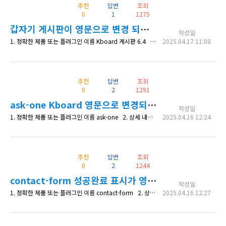
추천
답변
조회
0
1
1275
갑자기 게시판이 영문으로 변경 되었어요
작성일
1. 정확한 제품 또는 플러그인 이름 Kboard 게시판 6.4 2. 상세 내용 한글표기로 잘 운영되던 kBoard 게시판이 영문으로 변경되었어요. 워드프레스는 이미 한글로 설정되어 있습니다. 어떤 해결책이 있을까요? 게시판 버젼이 6.4에서 6.6으로 변경 가능하던데요... 변경하면 해결 될까요? 변경해야 한다면, "6.6 설치 / 스킨 유지하고 6.6 설치" 두가지가 있던데, 어떤 것으로 선택해야 할까요?
2025.04.17 11:08
추천
답변
조회
0
2
1291
ask-one Kboard 영문으로 변경되었는데, 한글로 바꿀수 있을까요?
작성일
1. 정확한 제품 또는 플러그인 이름 ask-one 2. 상세 내용 https://imgur.com/a/mEnXssZ 한글로 변경하고 싶습니다 가능할까요? 3. 확인 가능한 상세 페이지 주소 https://whalemall.kr/counseling/ 4. 수정한 코드 내역 (있다면)
2025.04.16 12:24
추천
답변
조회
0
2
1244
contact-form 성공완료 표시가 영문으로 나오는데 한글로 변경할 수 있을까요?
작성일
1. 정확한 제품 또는 플러그인 이름 contact-form 2. 상세 내용 https://imgur.com/a/ij2lOxw 컨텐트폼으로 완료후 영문으로 나오는데 한글로 변경할 수 있을까요? 3. 확인 가능한 상세 페이지 주소 https://whalemall.kr/%eb%ac%b8%ec%9d%98%ed%95%98%ea%b8%b0/request/websiterequest/?mod=editor&exec
2025.04.16 12:27