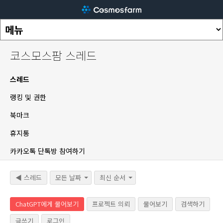
코스모스팜 스레드
스레드
랭킹 및 권한
북마크
휴지통
카카오톡 단톡방 참여하기
◀ 스레드
모든 날짜
최신 순서
ChatGPT에게 물어보기
프로젝트 의뢰
물어보기
검색하기
글쓰기
로그인