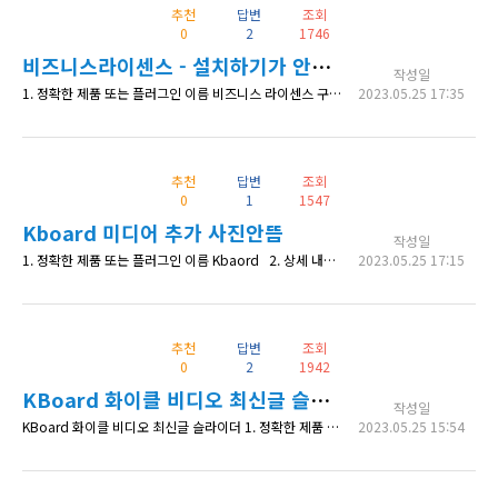
추천
답변
조회
0
2
1746
비즈니스라이센스 - 설치하기가 안되는 문제
작성일
1. 정확한 제품 또는 플러그인 이름 비즈니스 라이센스 구매 후 모든 플러그인들 2. 상세 내용 비즈니스 라이센스 구매 후 이용중이었는데 오늘 새로운 홈페이지에 플러그인을 설치하려 하니 (스토어 탭에 있는 KBoard 에스크원 상담 스킨/KBoard 크로스 캘린더 스킨 등등) 구매되지 않은 상품입니다. 상품을 구매해주세요. 라는 문구가 계속해서 뜹니다. K보드 게시판과 댓글은 이미 설치되어있습니다. 3. 확인
2023.05.25 17:35
추천
답변
조회
0
1
1547
Kboard 미디어 추가 사진안뜸
작성일
1. 정확한 제품 또는 플러그인 이름 Kbaord 2. 상세 내용 게시판에서 글쓰기 기능으로 글을 업로드 할때 사진 첨부를 'Kboard 미디어 추가' 를 눌러서 하였습니다. 근데 그 글에 사진이 안뜨는 문제가 있습니다. 선택한 이미지를 본문에 삽입했습니다. 창을 닫을까요?라는 팝업도 잘 뜨는데요 ㅠㅠ 혹시 이 문제 해결경험이 있으신 분이 계실까요? 3. 확인 가능한 상세 페이지 주소 사이트를 아직
2023.05.25 17:15
추천
답변
조회
0
2
1942
KBoard 화이클 비디오 최신글 슬라이더 빈화면 오류
작성일
KBoard 화이클 비디오 최신글 슬라이더 1. 정확한 제품 또는 플러그인 이름 KBoard 화이클 비디오 최신글 슬라이더 2. 상세 내용 어제 환불받았다가.. 이 플러그인이 아니면 방법이 없을 것 같아 재문의 드립니다ㅠㅠ 디버그 모드로 오류체크를 해보려했는데 wp-config파일에 디버그 구문이 없고 따로 추가해서도 작동이 안됐습니다. (디버그가 안되는 건 처음이라 어떻게 해야할지,,;) 플러그인 비활성화 테마 비활성화
2023.05.25 15:54