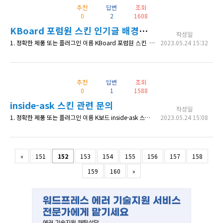
추천
답변
조회
0
2
1608
KBoard 포럼원 스킨 인기글 배경색 바꾸는 방법
작성일
1. 정확한 제품 또는 플러그인 이름 KBoard 포럼원 스킨 2. 상세 내용 현재 업데이트 해주신대로 인기글 표시는 잘 되어있는 상황입니다. 혹시 게시판에서 [인기글]이라고 표시 되어있는 글에 배경색을 바꾸는 방법이 있을까요? 다른 일반글과 배경색이 같아 구분하기 힘들어 색을 바꿔보려 합니다. 항상 친절한 솔루션 감사드립니다.
2023.05.24 15:32
추천
답변
조회
0
1
1588
inside-ask 스킨 관련 문의
작성일
1. 정확한 제품 또는 플러그인 이름 K보드 inside-ask 스킨 2. 상세 내용 페이지 하단 Online Reporting 영역에 iframe으로 삽입한 버튼 영역의 kboard div height가 250px로 지정되어 있는데, 어느 문서에서 수정 가능한 지 확인 요청드립니다. 3. 확인 가능한 상세 페이지 주소 Ethics and Compliance V3 - Magnachip Semiconducto
2023.05.24 15:08
«
151
152
153
154
155
156
157
158
159
160
»