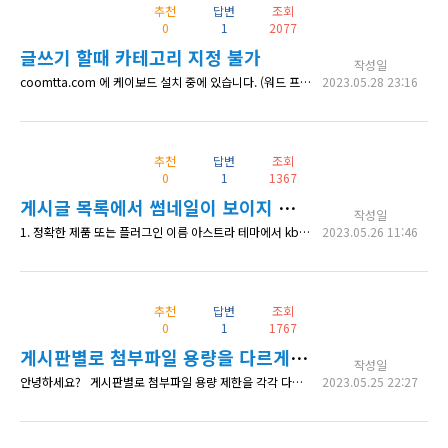
추천
답변
조회
0
1
2077
글쓰기 할때 카테고리 지정 불가
작성일
coomtta.com 에 케이보드 설치 중에 있습니다. (워드 프레스 + 케이 보드) 1) 계층형 카테고리 사용 시, 글쓰기 할 때 아래와 같이 카테고리를 지정할 수 있는 메뉴 자체를 찾질 못하겠습니다ㅜ. 반면, 쓰기가 아닌 읽기 모드에서는 계층형 카테고리를 찾을 수 있습니다. 스킨에 따라서 계층형이 적용되지 않는다고 해서, 케이보드 게시판 스킨 종류를 다 해봤는데, 쓰기에서 여전히 찾을 수 없었
2023.05.28 23:16
추천
답변
조회
0
1
1367
게시글 목록에서 썸네일이 보이지 않습니다
작성일
1. 정확한 제품 또는 플러그인 이름 아스트라 테마에서 kboard 2. 상세 내용 kboard에서 mp4를 첨부파일로 첨부한 후 썸네일에 png 파일도 첨부하였는데 게시글 목록에서 썸네일이 보이지 않습니다. 어떤 문제인지 알고 싶습니다. 3. 확인 가능한 상세 페이지 주소 http://dneinst.com/%ec%98%81%ec%83%81/ 4. 수정한 코드 내역 (있다면)
2023.05.26 11:46
추천
답변
조회
0
1
1767
게시판별로 첨부파일 용량을 다르게 설정할 수 있나요?
작성일
안녕하세요? 게시판별로 첨부파일 용량 제한을 각각 다르게 설정할 수 있는지 문의드립니다. 예를 들면 게시판1 - 첨부파일 용량 제한 5메가바이트 게시판2 - 첨부파일 용량 제한 10메가바이트 등으로 설정할 수 있는지 궁금합니다. 감사합니다.
2023.05.25 22:27