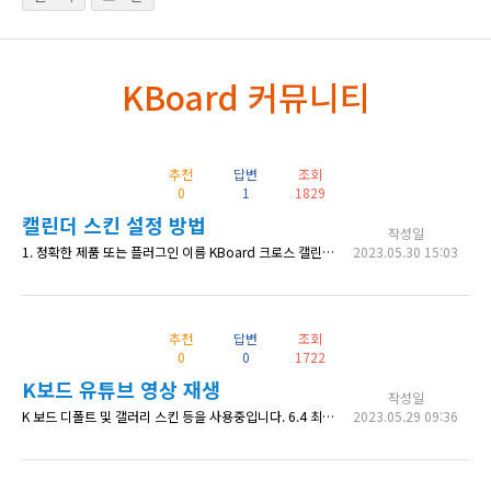
KBoard 커뮤니티
추천
답변
조회
0
1
1829
캘린더 스킨 설정 방법
작성일
1. 정확한 제품 또는 플러그인 이름 KBoard 크로스 캘린더 스킨 2. 상세 내용 게시판 스킨을 캘린더 스킨으로 바꾸고 일정등록하면 등록한 일정이 표시되지 않습니다. -> 1970년 일정으로 찍혀있습니다. 제가 게시판 설정을 잘못 한거 같은데 판매페이지에서 설정가이드를 찾을 수 없어 질문남깁니다. 3. 확인 가능한 상세 페이지 주소 https://xn--910bs4khrw2ib.com/%EC%98%
2023.05.30 15:03
추천
답변
조회
0
0
1722
K보드 유튜브 영상 재생
작성일
K 보드 디폴트 및 갤러리 스킨 등을 사용중입니다. 6.4 최신버전 유튜브 입력간 사용자 불편으로 인해 방법을 찾다가 아래 답변주신 코드를 찾았습니다. https://www.cosmosfarm.com/threads/document/31194 add_filter('kboard_content', 'kboard_content_video_iframe', 10, 3); function kboard_content_video_
2023.05.29 09:36