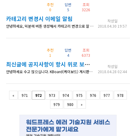
추천
답변
조회
0
5
3226
카테고리 변경시 이메일 알림
작성일
안녕하세요, 덕분에 버튼 생성해서 카테고리 변경으로 잘 만들었습니다. 그런데 아직 관리자에게 이메일이 안옵니다. 코드 확인좀 부탁드립니다. add_action('kboard_document_update', 'my_admin_category_email_alert', 10, 2); function my_admin_category_email_alert($content_uid, $board_id){ $docum
2018.04.30 19:57
추천
답변
조회
1
4
6373
최신글에 공지사항이 항시 위로 보이도록
작성일
안녕하세요 수고 많으십니다. KBoard(케이보드) 게시판에 올린 공지글(notice)가 최신글에서도 맨위로 항시 보여졌으면 좋겠습니다. 어떻게 하면 좋을까요?
2018.04.28 02:44
«
971
972
973
974
975
976
977
978
979
980
»