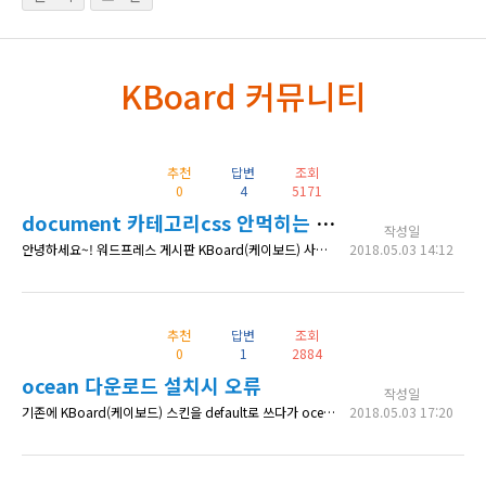
KBoard 커뮤니티
추천
답변
조회
0
4
5171
document 카테고리css 안먹히는 이유!
작성일
안녕하세요~! 워드프레스 게시판 KBoard(케이보드) 사용중입니다. 문서쪽에도 카테고리를 상단에 띄우려고하는데요! 문서쪽에 <!-- 카테고리 시작--> <!-- 카테고리 끝--> 부분을 불러오니 카테고리는 잘 출력이 되지만 css가 입혀지지 않은상태로 옵니다 왜 그런지 알 수 있을까요? 스킨은 퓨어갤러리입니다! 해당 url은 http://soulab1.cafe24.com/%EC%8B
2018.05.03 14:12
추천
답변
조회
0
1
2884
ocean 다운로드 설치시 오류
작성일
기존에 KBoard(케이보드) 스킨을 default로 쓰다가 ocean 다운로드로 바꿨는데 레이아웃이 깨지고 워드프레스 관리자 로그인시 보이던 관리자 상단 메뉴도 사라집니다. ocean-download 스킨 적용전 화면 ocean-download 적용후 연락처: 010-85902054
2018.05.03 17:20