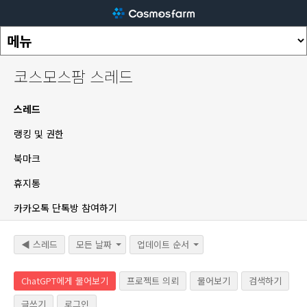
코스모스팜 스레드
스레드
랭킹 및 권한
북마크
휴지통
카카오톡 단톡방 참여하기
◀ 스레드
모든 날짜
업데이트 순서
ChatGPT에게 물어보기
프로젝트 의뢰
물어보기
검색하기
글쓰기
로그인