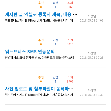
추천
답변
조회
0
1
3363
게시판 글 엑셀로 등록시 제목, 내용 등 글자가 깨집니다.
작성일
워드프레스 게시판 KBoard(케이보드) 사용중입니다. 게시판 글 엑셀로 등록시 제목, 내용 등 글자가 깨집니다. 어떻게 올려야 하나요? csv(쉼표로 분리) utf-8 로 저장 했습니다.
2018.05.03 14:06
추천
답변
조회
0
1
6019
워드프레스 SMS 연동문의
작성일
안녕하세요 SMS 문자를 받는, 아래링크에 있는 문자 보내기 기능을 워드프레스에서 이용하려면 http://www.sbi-patnus.net/sbi/sub01_1.html 회원관리 플러그인으로 해서 연동하는게 맞지요? 추가 플러그인이 필요한지 궁금해서 문의드립니다. 글을 보다가 회원관리 플러그인에서 가능하다는 글을 본거 같아서요. 감사합니다.
2018.05.03 12:28
추천
답변
조회
0
1
3706
사진 업로드 및 첨부파일이 동작하지 않습니다.
작성일
워드프레스 게시판 KBoard(케이보드) 사용중입니다. 게시판에 사진을 첨부하거나 혹은 첨부파일을 올리는 것 모두 작동이 되지 않습니다.. 업로드 용량 문제는 아닌것 같은데.. 카페24 문제일까요. http://community.kclouder.com/cloud/
2018.05.03 12:37