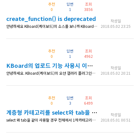
추천
답변
조회
0
1
3856
create_function() is deprecated
작성일
안녕하세요 KBoard(케이보드)의 소스를 보니까 KBoard.class.php안에 create_function()함수가 있는데 php 7.2 에서 deprecated된 함수로 알고있습니다. 그래서 그런지 php 7.2상에서 오류가 뜨는데 해결책이 있나요??
2018.05.02 23:25
추천
답변
조회
0
1
4962
KBoard의 업로드 기능 사용시 이미지 파일에 관해
작성일
안녕하세요. KBoard(케이보드)의 오션 갤러리 플러그인이나 일반 게시판에 사진을 올릴때 기존의 워드프레스 파일 업로드 방식이 아닌 KBoard의 업로드 기능을 이용해 이미지가 올라가는걸 보았습니다. 그런데 KBoard로 해두다 보니, 기존의 이미지 최적화와 관련된 방법이 하나도 먹히지 않습니다. 이미지 업로드 시 용량을 제한하는 방법이 아닌, 업로드 시 이미지 최적화는 아니더라도 자동으로 리사이징되게 하는 방법이 없
2018.05.02 20:21
추천
답변
조회
0
3
6499
계층형 카테고리를 select와 tab을 드롭다운 형태로 같이 사용중인데 드롭다운 없애고 맨 처음 카테고리만 사용하고 싶어요!
작성일
select 와 tab을 같이 사용할 경우 전체에서 1차카테고리를 선택할 경우에는 되는데 2차카테고리를 고를 경우 1차카테고리까지만 선택되는 오류를 아이에 안보이게 하고자 1차카테고리만 보이게 하고 싶은데 가능하나요?? 2차 3차 카테고리 그냥 아이에 안보이게하고 1차카테고리만 선택할수 있게 하고 싶습니다. www.boozesounds.com
2018.05.01 00:51