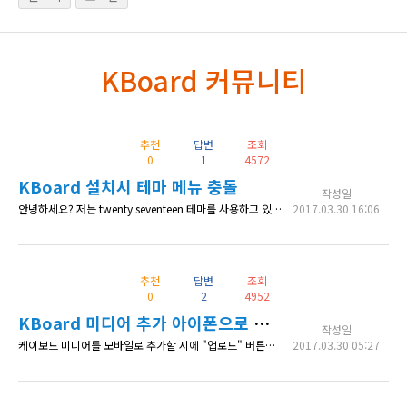
KBoard 커뮤니티
추천
답변
조회
0
1
4572
KBoard 설치시 테마 메뉴 충돌
작성일
안녕하세요? 저는 twenty seventeen 테마를 사용하고 있고요. 워드프레스 KBoard 플러그인 설치하니 홈페이지 메뉴 부분이 이상해지는데요. 왜 그럴까요? 하위 메뉴만 등록하면 흐트러져요... 대표 메뉴만 있으면 괜찮은데.. 그리고 KBoard 플러그인을 제거하면 메뉴 부분이 똑바로 나옵니다. 무슨 충돌이 있는 것일까요?
2017.03.30 16:06
추천
답변
조회
0
2
4952
KBoard 미디어 추가 아이폰으로 업로드 시 문제
작성일
케이보드 미디어를 모바일로 추가할 시에 "업로드" 버튼을 두 번 이상 눌러야 창이 뜨는데 혹시 저만 그런 건지 궁금합니다. 테스트는 아이폰 6 플러스로 해보았습니다. 감사합니다 ^^
2017.03.30 05:27