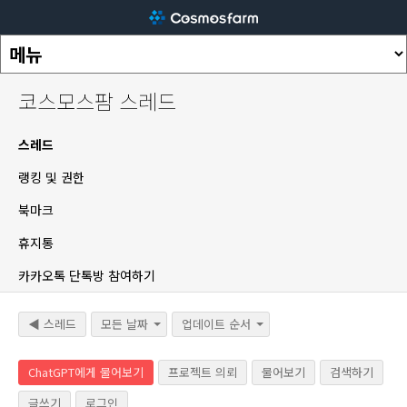
코스모스팜 스레드
스레드
랭킹 및 권한
북마크
휴지통
카카오톡 단톡방 참여하기
◀ 스레드
모든 날짜
업데이트 순서
ChatGPT에게 물어보기
프로젝트 의뢰
물어보기
검색하기
글쓰기
로그인