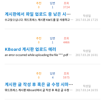
추천
답변
조회
0
1
3724
게시판에서 파일 업로드 중 남은 시간 구현
작성일
수고많으십니다. 워드프레스 게시판 K보드를 잘 사용하고 있습니다. PC와 모바일에서 회원이 파일 업로드가 많은 편인데, 파일 업로드할 때 '남은 시간' 이런 것을 구현할 수 없을까요? 그래프나 그런 복잡한 것이 아니라, 그냥 단순하게 업로드 완료까지 몇 초 남았다. 이 정도만 나와도 될 것 같습니다. 감사합니다. 앞으로도 잘 사용하겠습니다.
2017.03.28 17:25
추천
답변
조회
0
1
4466
KBoard 게시판 업로드 에러
작성일
an error occurred while uploading the file ***.pdf 라는 문구로 에러가 발생하면서 파일업로드가 되지 않습니다. 첨부파일 사용하지 않으면 글은 업로드가 되구요. 원인을 알 수 있을까요?
2017.03.28 16:01
추천
답변
조회
0
4
5975
게시판 글 작성 후 혹은 글 수정 시마다 오류
작성일
워드프레스 게시판 KBoard에서 글 작성 후 혹은 글 수정 시마다 크롬에서는 405 에러가, 익스플로어에서는 "웹 사이트에서 페이지를 표시할 수 없습니다." 라는 문제가 나오는 것은 왜 그런 건가요?
2017.03.24 16:55