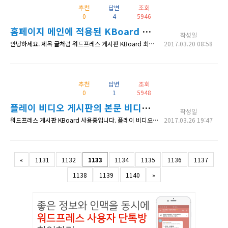
추천
답변
조회
0
4
5946
홈페이지 메인에 적용된 KBoard 최신글 밑줄을 없애고 싶습니다.
작성일
안녕하세요. 제목 글처럼 워드프레스 게시판 KBoard 최신글 밑줄을 없애고 싶습니다. 테마의 style.css 시트에도, KBoard의 커스텀 css 에도 #kboard-default-latest table, #kboard-default-latest table td { border: 0 !important; } 를 입력하여 보았지만 적용이 되질 않습니다. 도와 주십시오. 저희 사이트는 http://www.dong
2017.03.20 08:58
추천
답변
조회
0
1
5948
플레이 비디오 게시판의 본문 비디오 크기 조절 문의
작성일
워드프레스 게시판 KBoard 사용중입니다. 플레이 비디오 스킨의 본문 비디오 크기 조절 문의드립니다. 사이즈를 조절할 방법이 있는지 확인 부탁드립니다. URL : http://freerole.net/freeroletv/?uid=6&mod=document&pageid=1#kboard-document
2017.03.26 19:47
«
1131
1132
1133
1134
1135
1136
1137
1138
1139
1140
»