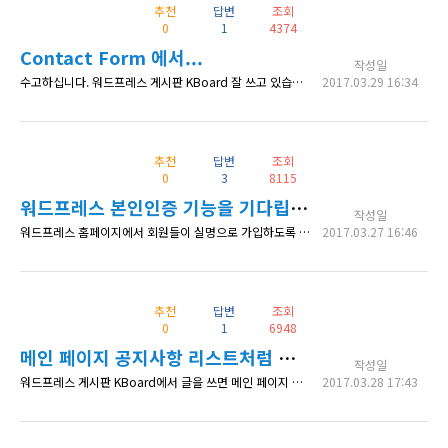
추천
답변
조회
0
1
4374
Contact Form 에서...
작성일
수고하십니다. 워드프레스 게시판 KBoard 잘 쓰고 있습니다. 다만 Contact Form 스킨에서 이메일 주소 입력이 필수로 돼 있는데. 이걸 뺄 방법이 없을까요? 수고하십시오.
2017.03.29 16:34
추천
답변
조회
0
3
8115
워드프레스 본인인증 기능을 기다립니다 ^^
작성일
워드프레스 홈페이지에서 회원들이 실명으로 가입하도록 해야 하는데 본인인증 기능이 있으면 합니다. 휴대폰으로 본인인증 같은... 가능할까요? ^^ 답변에 미리 감사드립니다.
2017.03.27 16:46
추천
답변
조회
0
1
6948
메인 페이지 공지사항 리스트처럼 보이게 할 수 있는 방법 알려주세요
작성일
워드프레스 게시판 KBoard에서 글을 쓰면 메인 페이지 보면 새소식, 뉴스 등으로 해서 -------------------------------- 17-02-28 뉴스소식 1.... 17-02-01 새로운제품 소식... 17-01-20 새로운제품 소식 2... -------------------------------- 으로 보일 수 있게 하려고 하는데요... 메인화면에 보일 수 있나요?ㅠㅠ 도움 부탁드리겠습니다
2017.03.28 17:43