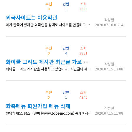
추천
답변
조회
0
1
3339
외국사이트는 이용약관
작성일
제가 한국에 있지만 외국인을 상대로 사이트를 만들려고 하는데요 이용약관이나 개인정보처리방침은 어떻게 만들며 무료로 만들수 있는 방법이 있을까요?
2020.07.16 01:14
추천
답변
조회
0
4
3881
화이클 그리드 게시판 최근글 가로 정렬
작성일
화이클 그리드 게시판을 사용하고 있습니다. 최근글이 세로 정렬인데요 가로로 정렬하고 싶습니다. css 수정으로 가능할까요? 어떻게 수정해야 할까요?
2020.07.15 13:08
추천
답변
조회
0
1
4340
좌측메뉴 회원가입 메뉴 삭제
작성일
안녕하세요. 탑스이앤씨 (www.topsenc.com) 홈페이지를 수정중인데 로그인 메뉴를 무엇을 도와드릴까요 메뉴 좌측메뉴로 삽입을 했습니다. 회원가입을 받지 않을 계획이라 로그인 밑에 회원가입을 삭제하려고 하는데 자유게시판에서 검색한 내용으로는 삭제가 안되네요. 제가한 방법은 추가CSS에 .menu-item.cosmosfarm-members-register { display: none; } .cosmosfarm-me
2020.07.15 11:08