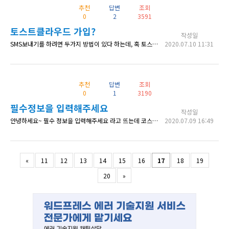
추천
답변
조회
0
2
3591
토스트클라우드 가입?
작성일
SMS보내기를 하려면 두가지 방법이 있다 하는데, 혹 토스트클라우드에서 SMS보내기를 하면 금액이 얼마정도 드나요? 혹 몇건당 금액이 설정되어있나요?
2020.07.10 11:31
추천
답변
조회
0
1
3190
필수정보을 입력해주세요
작성일
안녕하세요~ 필수 정보을 입력해주세요 라고 뜨는데 코스모스팜 회원관리 을 만지다가 이게 생긴거같은데 팝업창 을 내리고 싶습니다 https://imgur.com/a/sCpfp90
2020.07.09 16:49
«
11
12
13
14
15
16
17
18
19
20
»