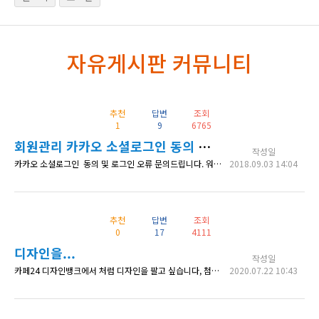
자유게시판 커뮤니티
추천
답변
조회
1
9
6765
회원관리 카카오 소셜로그인 동의 및 로그인 오류
작성일
카카오 소셜로그인 동의 및 로그인 오류 문의드립니다. 워드프레스에 필드설정 및 환경설정 완료(REST API, URL 등), 카카오 API등록도 완료했습니다. 설정완료 후, 아이콘 버튼 클릭시, 로그인이 안되고, 메인페이지로 바로 이동만 됩니다. (아래 오류화면 참고) 여러번 테스트를 해봤는데, 문제점을 못찾았습니다. 빠른 확인 부탁드리겠습니다. 사이트 : http://coindrop.co.kr/ *회원
2018.09.03 14:04
추천
답변
조회
0
17
4111
디자인을...
작성일
카페24 디자인뱅크에서 처럼 디자인을 팔고 싶습니다, 첨부파일처럼 하려면 어떻게 해야 하나요? 전 코스모스팜회원관리 무제한 라이센스를 구입했습니다. https://imgur.com/PQlpYjP
2020.07.22 10:43