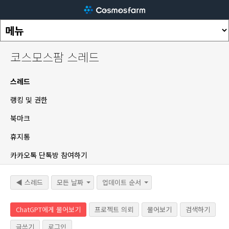
코스모스팜 스레드
스레드
랭킹 및 권한
북마크
휴지통
카카오톡 단톡방 참여하기
◀ 스레드
모든 날짜
업데이트 순서
ChatGPT에게 물어보기
프로젝트 의뢰
물어보기
검색하기
글쓰기
로그인