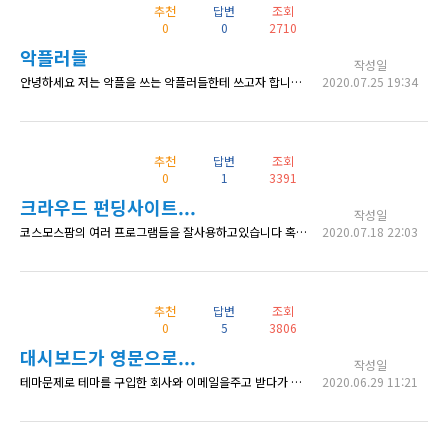
추천
답변
조회
0
0
2710
악플러들
작성일
안녕하세요 저는 악플을 쓰는 악플러들한테 쓰고자 합니다 저는 한 팬으로서 속상하고 답답하고 화났는데 악플을 받은 사람은 사람이고 상처도 받고 울기도 했을것 같습니다 사람마다 싫은 사람있고 취향이 있어서 무시는 안 하지만 보기 싫으면 보지말고 트집잡고 루머쓰지 않았으면 합니다 제 글 비판하셔도 상관없어요
2020.07.25 19:34
추천
답변
조회
0
1
3391
크라우드 펀딩사이트...
작성일
코스모스팜의 여러 프로그램들을 잘사용하고있습니다 혹시 코스모스팜의 제품들 중에서 크라우드 펀딩 사이트를 제작할 수 있는 제품이 있을까요?
2020.07.18 22:03
추천
답변
조회
0
5
3806
대시보드가 영문으로...
작성일
테마문제로 테마를 구입한 회사와 이메일을주고 받다가 오류는 해결을 했는데.... 대시보드가 한글이던 것이 영문으로 바뀌었습니다. 테마 만든 회사에도 연락을 했는데 해결이 안되네요.ㅠㅠ 워드프레스의 대시보드를 한글로 바꿀 수는 없는건가요?
2020.06.29 11:21