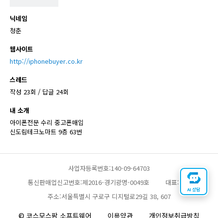
닉네임
청춘
웹사이트
http://iphonebuyer.co.kr
스레드
작성 23회 / 답글 24회
내 소개
아이폰전문 수리 중고폰매입
신도림테크노마트 9층 63번
사업자등록번호:140-09-64703
통신판매업신고번호:제2016-경기광명-0049호
대표:채찬
AI 상담
주소:서울특별시 구로구 디지털로29길 38, 607
© 코스모스팜 소프트웨어
이용약관
개인정보취급방침