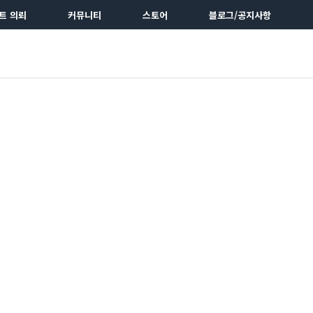
트 의뢰
커뮤니티
스토어
블로그/공지사항