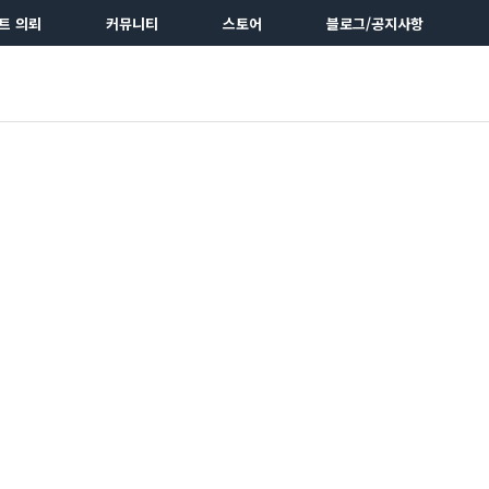
트 의뢰
커뮤니티
스토어
블로그/공지사항