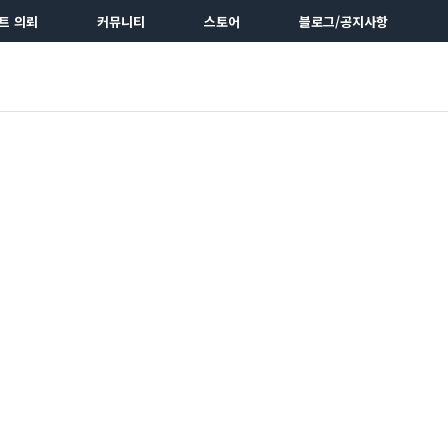
트 의뢰
커뮤니티
스토어
블로그/공지사항