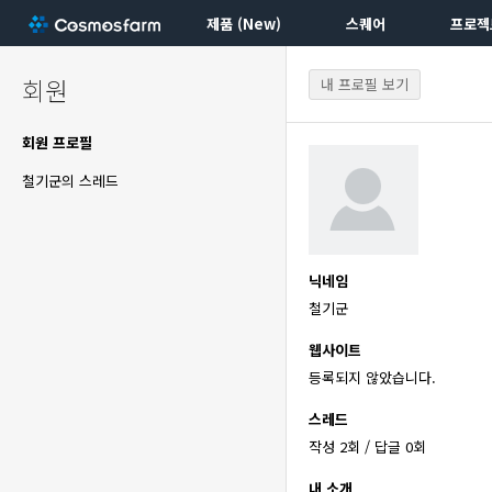
제품 (New)
스퀘어
프로젝
회원
내 프로필 보기
회원 프로필
철기군의 스레드
닉네임
철기군
웹사이트
등록되지 않았습니다.
스레드
작성 2회 / 답글 0회
내 소개