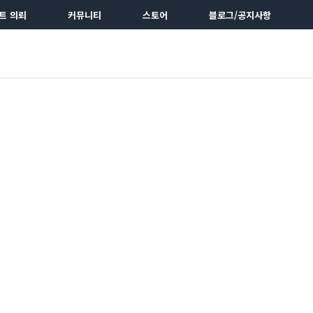
트 의뢰
커뮤니티
스토어
블로그/공지사항