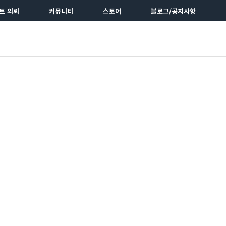
트 의뢰
커뮤니티
스토어
블로그/공지사항