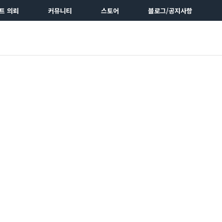
트 의뢰
커뮤니티
스토어
블로그/공지사항