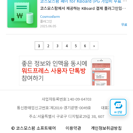
코스모스팜 페이 for KBoard (PG 가입비 무료 이벤트)
코스모스팜에서 제공하는 KBoard 결제 플러그인입니다.
Cosmosfarm
플러그인
무료
2025.06.05
1
2
3
4
5
6
»
사업자등록번호:140-09-64703
통신판매업신고번호:제2016-경기광명-0049호
대표:채찬
AI 상담
주소:서울특별시 구로구 디지털로29길 38, 607
© 코스모스팜 소프트웨어
이용약관
개인정보취급방침