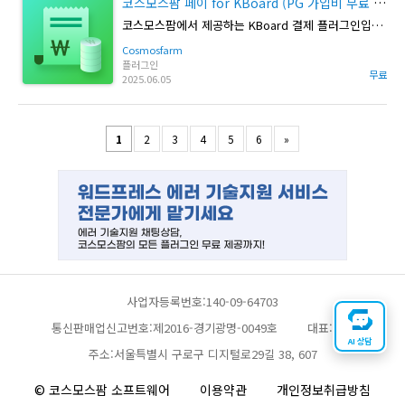
코스모스팜 페이 for KBoard (PG 가입비 무료 이벤트)
코스모스팜에서 제공하는 KBoard 결제 플러그인입니다.
Cosmosfarm
플러그인
무료
2025.06.05
1
2
3
4
5
6
»
사업자등록번호:140-09-64703
통신판매업신고번호:제2016-경기광명-0049호
대표:채찬
AI 상담
주소:서울특별시 구로구 디지털로29길 38, 607
© 코스모스팜 소프트웨어
이용약관
개인정보취급방침