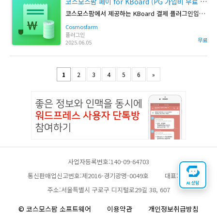
코스모스팜 페이 for KBoard (PG 가입비 무료 이벤트)
코스모스팜에서 제공하는 KBoard 결제 플러그인입니다.
Cosmosfarm
플러그인
무료
2025.06.05
1
2
3
4
5
6
»
사업자등록번호:140-09-64703
통신판매업신고번호:제2016-경기광명-0049호
대표:채찬
AI 상담
주소:서울특별시 구로구 디지털로29길 38, 607
© 코스모스팜 소프트웨어
이용약관
개인정보취급방침