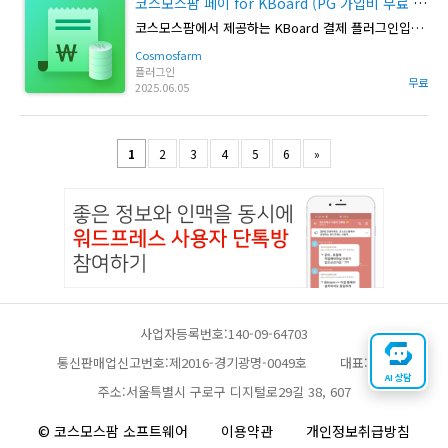
코스모스팜 페이 for KBoard (PG 가입비 무료 이벤트)
코스모스팜에서 제공하는 KBoard 결제 플러그인입니다.
Cosmosfarm
플러그인
무료
2025.06.05
1
2
3
4
5
6
»
사업자등록번호:140-09-64703
통신판매업신고번호:제2016-경기광명-0049호
대표:채찬
AI 상담
주소:서울특별시 구로구 디지털로29길 38, 607
© 코스모스팜 소프트웨어
이용약관
개인정보취급방침