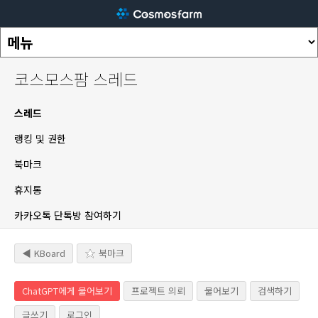
코스모스팜 스레드
스레드
랭킹 및 권한
북마크
휴지통
카카오톡 단톡방 참여하기
◀ KBoard
북마크
ChatGPT에게 물어보기
프로젝트 의뢰
물어보기
검색하기
글쓰기
로그인